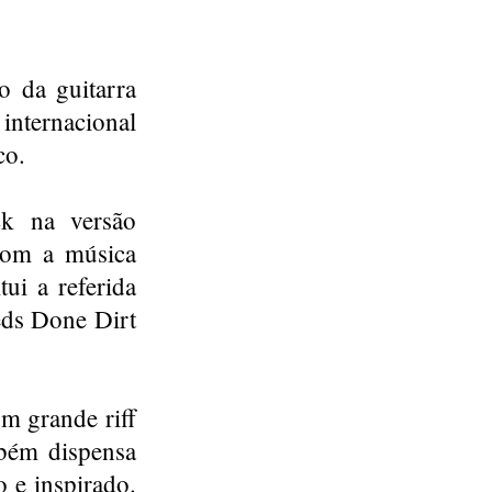
o da guitarra
 internacional
co.
ck na versão
 com a música
ui a referida
eds Done Dirt
m grande riff
bém dispensa
 e inspirado.