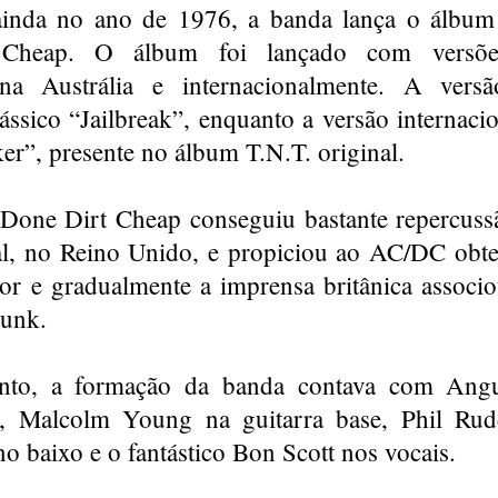
 ainda no ano de 1976, a banda lança o álbum
Cheap. O álbum foi lançado com versões 
na Austrália e internacionalmente. A versão
ássico “Jailbreak”, enquanto a versão internaci
er”, presente no álbum T.N.T. original.
Done Dirt Cheap conseguiu bastante repercus
al, no Reino Unido, e propiciou ao AC/DC obt
or e gradualmente a imprensa britânica associ
unk.
nto, a formação da banda contava com Ang
o, Malcolm Young na guitarra base, Phil Rud
 baixo e o fantástico Bon Scott nos vocais.