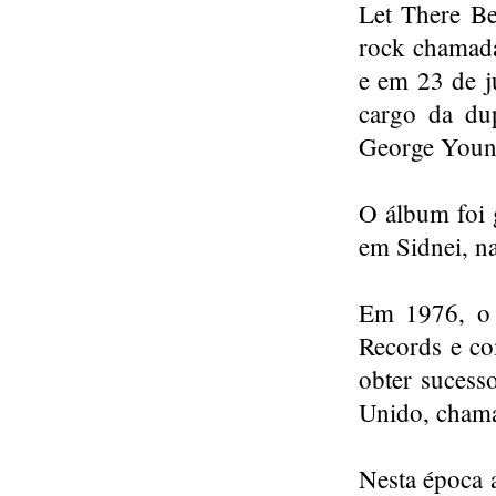
Let There Be
rock chamad
e em 23 de j
cargo da du
George Young
O álbum foi g
em Sidnei, na
Em 1976, o 
Records e co
obter sucess
Unido, cham
Nesta época 