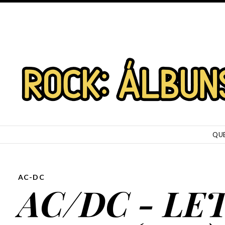
SKIP TO CONTENT
QU
AC-DC
AC/DC - LE