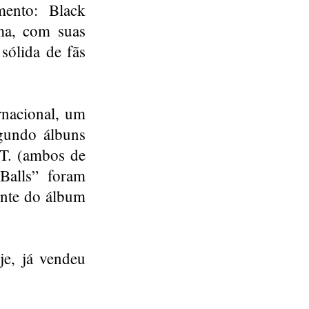
mento: Black
ma, com suas
sólida de fãs
rnacional, um
gundo álbuns
.T. (ambos de
Balls” foram
ente do álbum
e, já vendeu