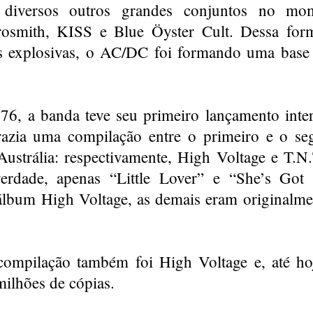
 diversos outros grandes conjuntos no mo
rosmith, KISS e Blue Öyster Cult. Dessa for
s explosivas, o AC/DC foi formando uma base 
.
6, a banda teve seu primeiro lançamento inte
razia uma compilação entre o primeiro e o se
Austrália: respectivamente, High Voltage e T.N
erdade, apenas “Little Lover” e “She’s Got 
álbum High Voltage, as demais eram originalm
ompilação também foi High Voltage e, até hoj
milhões de cópias.