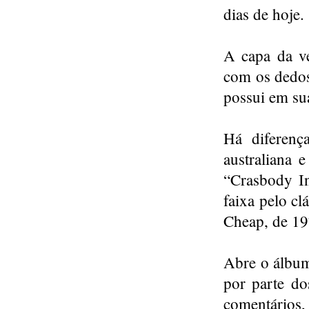
dias de hoje.
A capa da ve
com os dedos 
possui em su
Há diferenç
australiana 
“Crasbody In
faixa pelo c
Cheap, de 19
Abre o álbum
por parte d
comentários,