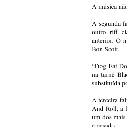
A música não
A segunda fa
outro riff 
anterior. O m
Bon Scott.
“Dog Eat Dog
na turnê Bla
substituída p
A terceira fa
And Roll, a
um dos mais i
e pesado.