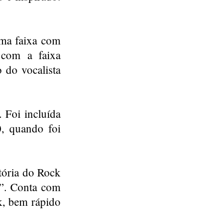
uma faixa com
 com a faixa
o do vocalista
 Foi incluída
0, quando foi
stória do Rock
”. Conta com
ck, bem rápido