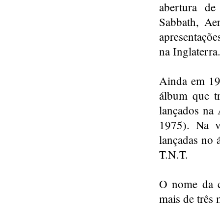
abertura de
Sabbath, Ae
apresentaçõe
na Inglaterra
Ainda em 197
álbum que t
lançados na 
1975). Na v
lançadas no 
T.N.T.
O nome da c
mais de três 