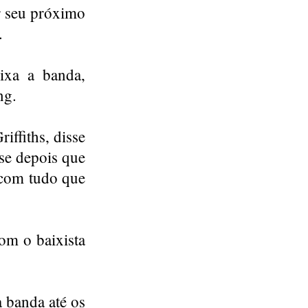
r seu próximo
.
ixa a banda,
ng.
ffiths, disse
se depois que
 com tudo que
om o baixista
a banda até os