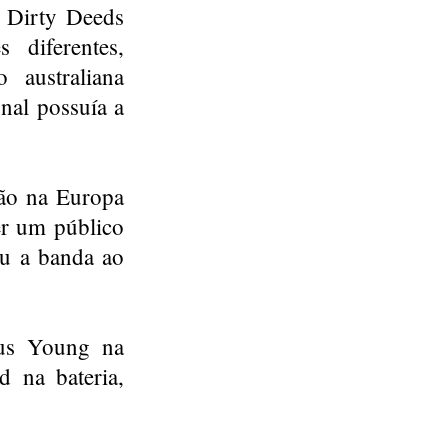
 Dirty Deeds
diferentes,
 australiana
onal possuía a
são na Europa
er um público
ou a banda ao
us Young na
d na bateria,