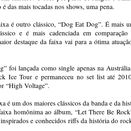
 é das mais tocadas nos shows, uma pena.
ixa é outro clássico, “Dog Eat Dog”. É mais 
clássico e é mais cadenciada em comparação
aior destaque da faixa vai para a ótima atuaçã
” foi lançada como single apenas na Austrália.
ck Ice Tour e permaneceu no set list até 201
or “High Voltage”.
ixa é um dos maiores clássicos da banda e da hi
 faixa homônima ao álbum, “Let There Be Rock
nspirados e conhecidos riffs da história do ro