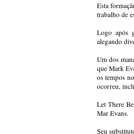
Esta formaçã
trabalho de e
Logo após g
alegando div
Um dos manag
que Mark Eva
os tempos no
ocorreu, inc
Let There Be
Mar Evans.
Seu substitut