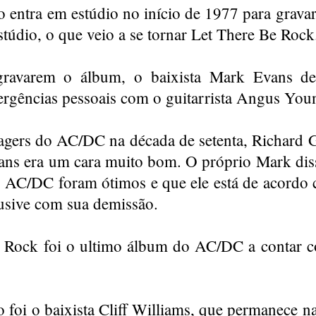
o entra em estúdio no início de 1977 para grava
stúdio, o que veio a se tornar Let There Be Rock
ravarem o álbum, o baixista Mark Evans de
ergências pessoais com o guitarrista Angus You
ers do AC/DC na década de setenta, Richard Gri
ns era um cara muito bom. O próprio Mark dis
 AC/DC foram ótimos e que ele está de acordo
lusive com sua demissão.
 Rock foi o ultimo álbum do AC/DC a contar c
o foi o baixista Cliff Williams, que permanece n