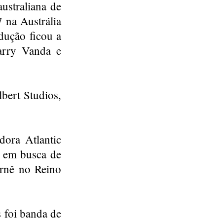
ustraliana de
na Austrália
dução ficou a
arry Vanda e
lbert Studios,
ora Atlantic
a em busca de
urnê no Reino
 foi banda de