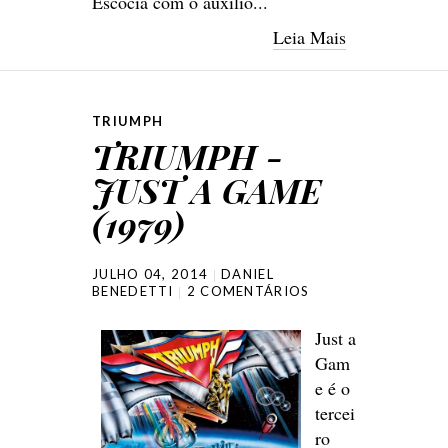
Escócia com o auxílio...
Leia Mais
TRIUMPH
TRIUMPH -
JUST A GAME
(1979)
JULHO 04, 2014
DANIEL
BENEDETTI
2 COMENTÁRIOS
Just a
Gam
e é o
tercei
ro