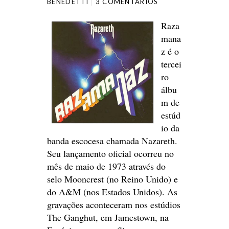
BENEDETTI
3 COMENTÁRIOS
Raza
mana
z é o
tercei
ro
álbu
m de
estúd
io da
banda escocesa chamada Nazareth.
Seu lançamento oficial ocorreu no
mês de maio de 1973 através do
selo Mooncrest (no Reino Unido) e
do A&M (nos Estados Unidos). As
gravações aconteceram nos estúdios
The Ganghut, em Jamestown, na