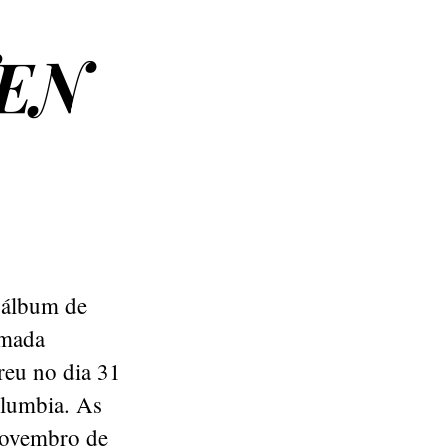
TEN
o álbum de
amada
reu no dia 31
olumbia. As
 novembro de