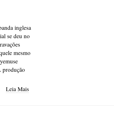
banda inglesa
al se deu no
ravações
daquele mesmo
 Ryemuse
 A produção
Leia Mais