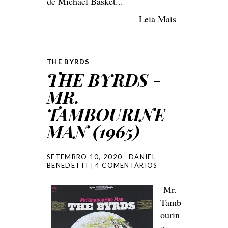
de Michael Basket...
Leia Mais
THE BYRDS
THE BYRDS -
MR.
TAMBOURINE
MAN (1965)
SETEMBRO 10, 2020
DANIEL
BENEDETTI
4 COMENTÁRIOS
Mr.
Tamb
ourin
e