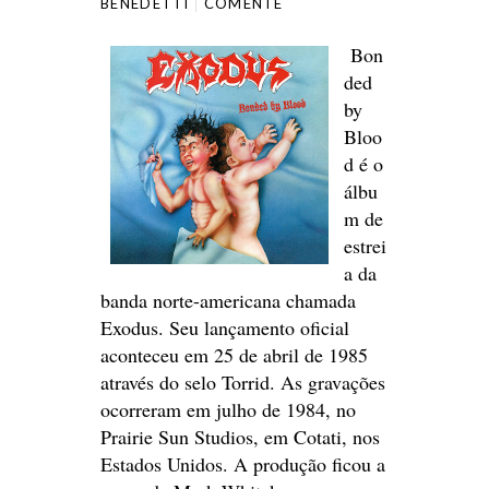
BENEDETTI
COMENTE
Bon
ded
by
Bloo
d é o
álbu
m de
estrei
a da
banda norte-americana chamada
Exodus. Seu lançamento oficial
aconteceu em 25 de abril de 1985
através do selo Torrid. As gravações
ocorreram em julho de 1984, no
Prairie Sun Studios, em Cotati, nos
Estados Unidos. A produção ficou a