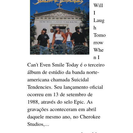
Will
I
Laug
h
Tomo
rrow
Whe
n I
Can't Even Smile Today é o terceiro
álbum de estúdio da banda norte-
americana chamada Suicidal
Tendencies. Seu lançamento oficial
ocorreu em 13 de setembro de
1988, através do selo Epic. As
gravações aconteceram em abril
daquele mesmo ano, no Cherokee
Studios,...