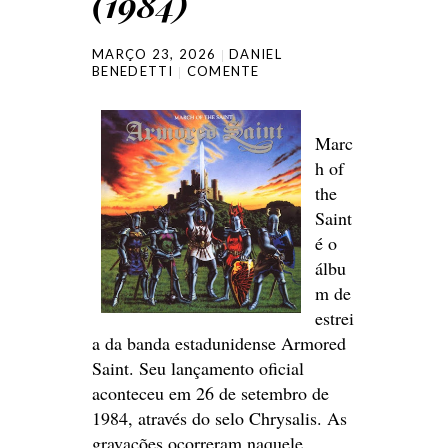
(1984)
MARÇO 23, 2026
DANIEL
BENEDETTI
COMENTE
Marc
h of
the
Saint
é o
álbu
m de
estrei
a da banda estadunidense Armored
Saint. Seu lançamento oficial
aconteceu em 26 de setembro de
1984, através do selo Chrysalis. As
gravações ocorreram naquele