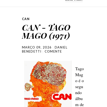
CAN
CAN - TAGO
MAGO (1971)
MARÇO 09, 2026
DANIEL
BENEDETTI
COMENTE
Tago
Mag
o é o
segu
ndo
álbu
m de