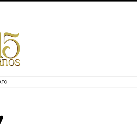
ATO
!