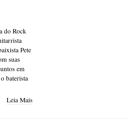
ia do Rock
tarrista
aixista Pete
om suas
 juntos em
o baterista
Leia Mais