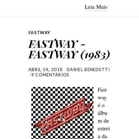
Leia Mais
FASTWAY
FASTWAY -
FASTWAY (1983)
ABRIL 14, 2018
DANIEL BENEDETTI
9 COMENTÁRIOS
Fast
way
é o
álbu
m de
estrei
a da