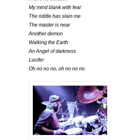
My mind blank with fear
The riddle has slain me
The master is near
Another demon
Walking the Earth
An Angel of darkness
Lucifer
Oh no no no, oh no no no