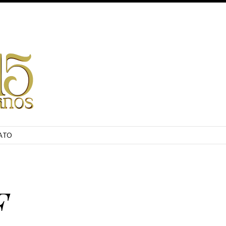
ATO
F