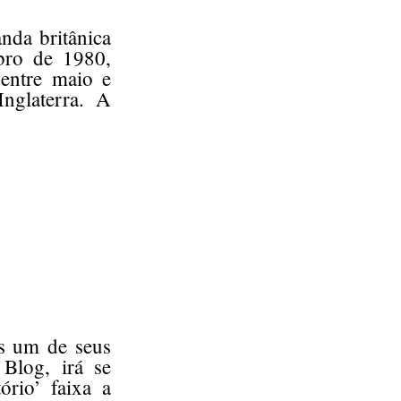
nda britânica
bro de 1980,
 entre maio e
nglaterra. A
s um de seus
Blog, irá se
ório’ faixa a