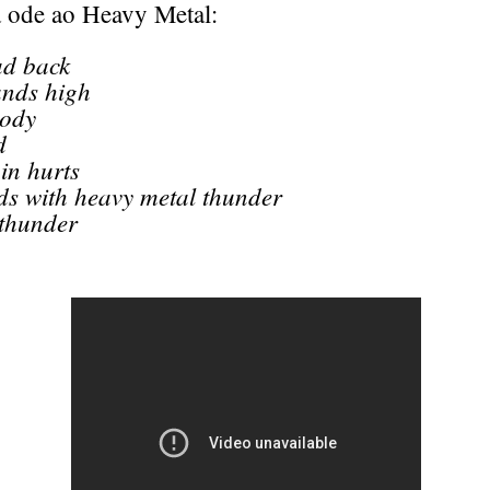
a ode ao Heavy Metal:
ad back
ands high
body
d
in hurts
ads with heavy metal thunder
thunder