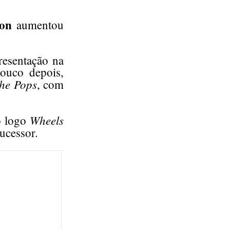
on
aumentou
esentação na
ouco depois,
the Pops
, com
Wheels
ão logo
ucessor.