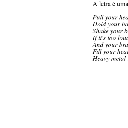
A letra é um
Pull your he
Hold your h
Shake your 
If it's too lou
And your bra
Fill your he
Heavy metal 