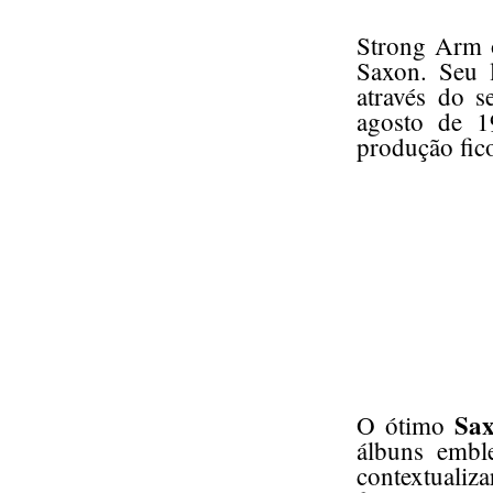
Strong Arm o
Saxon. Seu 
através do s
agosto de 1
produção fic
Sa
O ótimo
álbuns embl
contextualiz