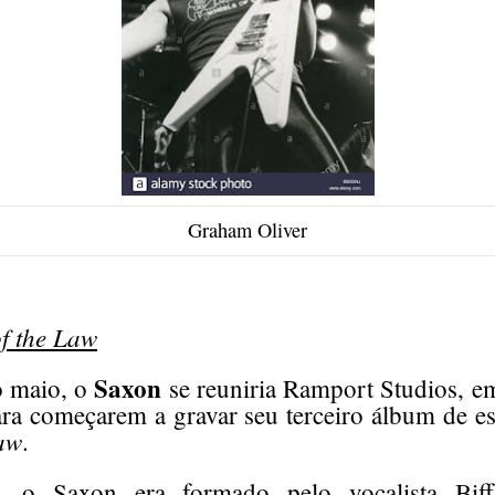
Graham Oliver
f the Law
Saxon
o maio, o
se reuniria Ramport Studios, e
para começarem a gravar seu terceiro álbum de e
aw
.
, o Saxon era formado pelo vocalista Bif