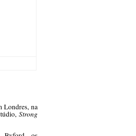
m Londres, na
Strong
stúdio,
f Byford, os