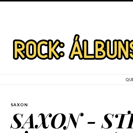
SKIP TO CONTENT
QU
SAXON
SAXON - S