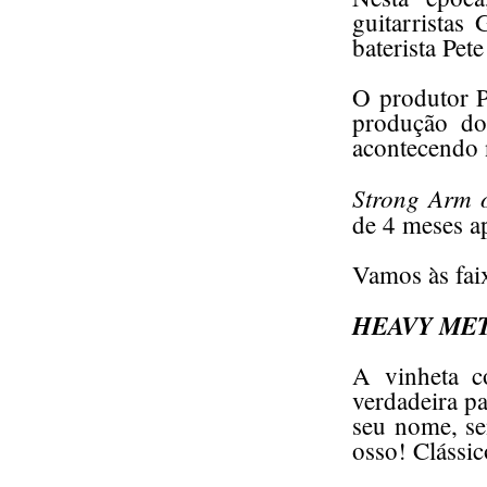
guitarristas
baterista Pete
O produtor P
produção do
acontecendo 
Strong Arm 
de 4 meses a
Vamos às fai
HEAVY ME
A vinheta c
verdadeira pa
seu nome, s
osso! Clássic