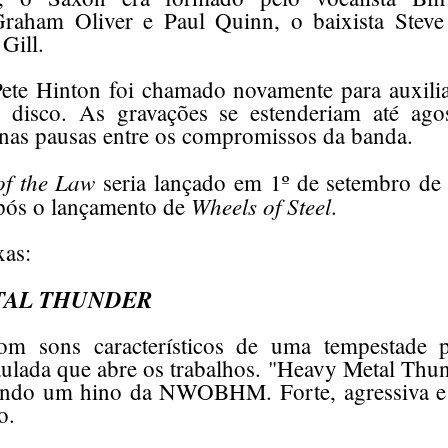
 Graham Oliver e Paul Quinn, o baixista Ste
 Gill.
ete Hinton foi chamado novamente para auxili
 disco. As gravações se estenderiam até ago
nas pausas entre os compromissos da banda.
of the Law
seria lançado em 1º de setembro de
Wheels of Steel
pós o lançamento de
.
xas:
TAL THUNDER
om sons característicos de uma tempestade 
ulada que abre os trabalhos. "Heavy Metal Thun
endo um hino da NWOBHM. Forte, agressiva e i
o.