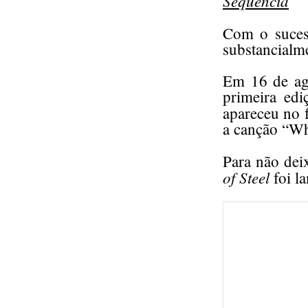
Sequência
Com o suce
substancialme
Em 16 de ag
primeira edi
apareceu no
a canção “Wh
Para não deix
of Steel
foi l