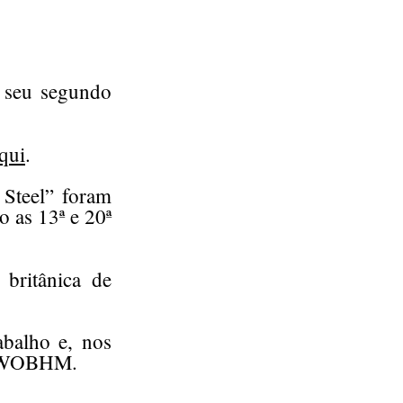
 seu segundo
qui
.
 Steel” foram
 as 13ª e 20ª
britânica de
abalho e, nos
a NWOBHM.