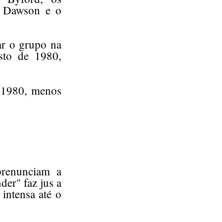
ve Dawson e o
ar o grupo na
sto de 1980,
 1980, menos
prenunciam a
der" faz jus a
ntensa até o