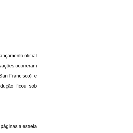
ançamento oficial
avações ocorreram
an Francisco), e
odução ficou sob
páginas a estreia