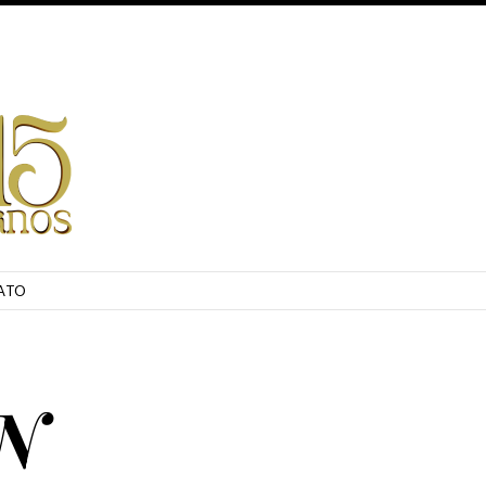
ATO
N