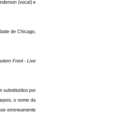
nderson (vocal) e
dade de Chicago,
stern Front - Live
 substituídos por
depois, o nome da
osse erroneamente