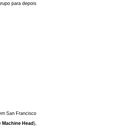
grupo para depois
 em San Francisco
e
Machine Head
),