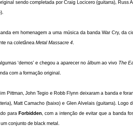
riginal sendo completada por Craig Locicero (guitarra), Russ A
).
 banda em homenagem a uma música da banda War Cry, da ci
nte na coletânea
Metal Massacre 4
.
algumas ‘demos’ e chegou a aparecer no álbum ao vivo
The Ea
ainda com a formação original.
im Pittman, John Tegio e Robb Flynn deixaram a banda e foram
teria), Matt Camacho (baixo) e Glen Alvelais (guitarra). Logo 
ado para
Forbidden
, com a intenção de evitar que a banda f
um conjunto de black metal.