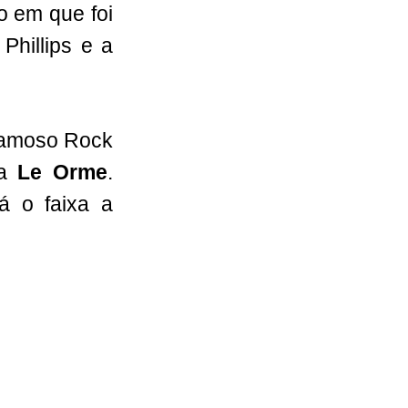
o em que foi
Phillips e a
 famoso Rock
da
Le Orme
.
-á o faixa a