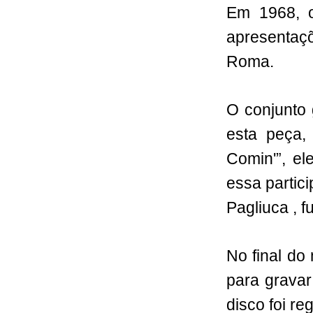
Em 1968,
apresentaç
Roma.
O conjunto 
esta peça,
Comin'”, el
essa partic
Pagliuca , 
No final do
para gravar
disco foi re