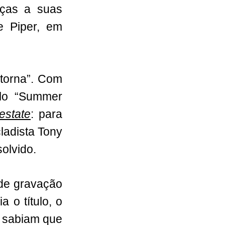
ças a suas
e Piper, em
 torna”. Com
ulo “Summer
estate
: para
ladista Tony
olvido.
 de gravação
a o título, o
co sabiam que