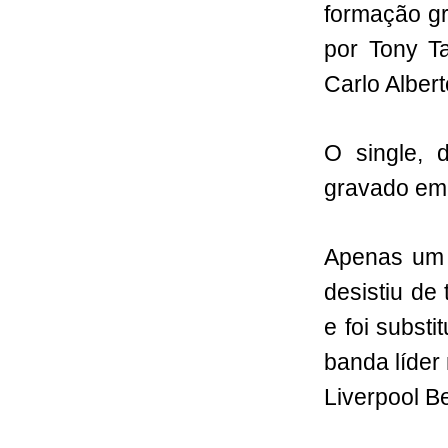
formação gr
por Tony Ta
Carlo Albert
O single,
gravado em 
Apenas um d
desistiu de
e foi subst
banda líder
Liverpool B