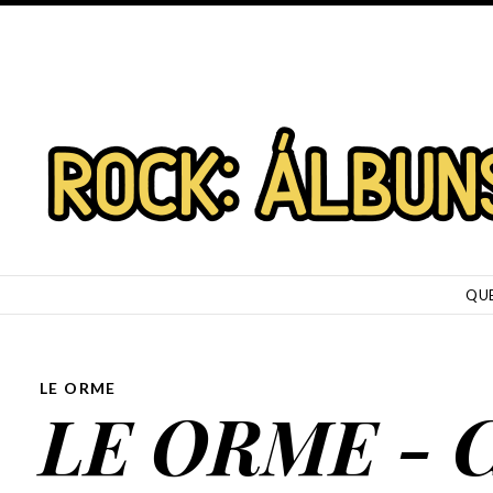
SKIP TO CONTENT
QU
LE ORME
LE ORME - C