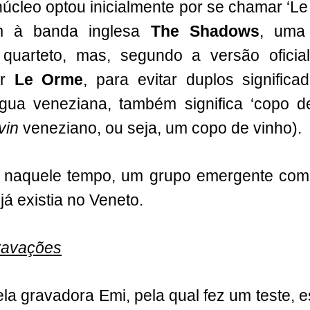
núcleo optou inicialmente por se chamar ‘L
 à banda inglesa
The Shadows
, uma
uarteto, mas, segundo a versão oficial
or
Le Orme
, para evitar duplos significad
ngua veneziana, também significa ‘copo d
vin
veneziano, ou seja, um copo de vinho).
, naquele tempo, um grupo emergente co
já existia no Veneto.
ravações
ela gravadora Emi, pela qual fez um teste, e