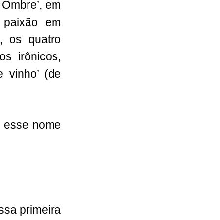
e Ombre’, em
 paixão em
, os quatro
os irônicos,
e vinho’ (de
m esse nome
ssa primeira