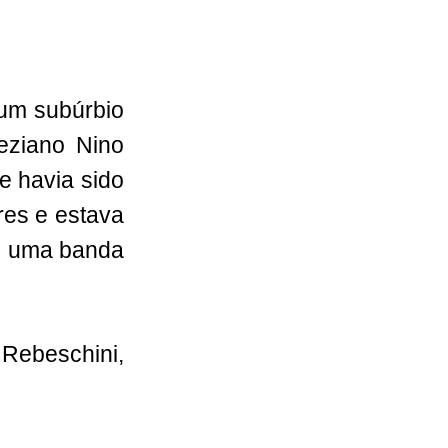
 um subúrbio
neziano Nino
e havia sido
res e estava
s, uma banda
 Rebeschini,