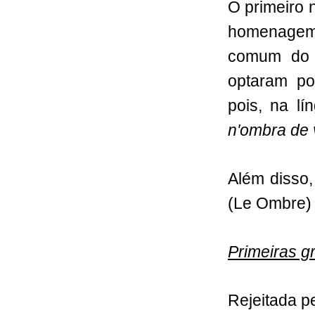
O primeiro 
homenagem
comum do q
optaram p
pois, na lí
n'ombra de 
Além disso
(Le Ombre) 
Primeiras g
Rejeitada p