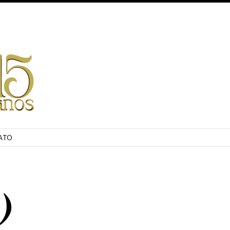
ATO
)