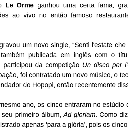
 o
Le Orme
ganhou uma certa fama, gra
ões ao vivo no então famoso restaurant
gravou um novo single, “Senti l'estate che
 também publicada em inglês com o tít
e participou da competição
Un disco per l'
ipação, foi contratado um novo músico, o tec
fundador do Hopopi, então recentemente diss
 mesmo ano, os cinco entraram no estúdio
 seu primeiro álbum,
Ad gloriam
. Como dizi
gistrado apenas ‘para a glória’, pois os cin