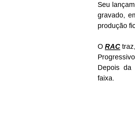
Seu lançame
gravado, em
produção fi
O
RAC
traz
Progressiv
Depois da t
faixa.