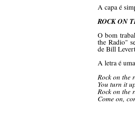
A capa é sim
ROCK ON T
O bom trabal
the Radio" s
de Bill Leve
A letra é uma
Rock on the 
You turn it u
Rock on the 
Come on, com