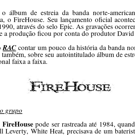
 o álbum de estreia da banda norte-americ
a, o FireHouse. Seu lançamento oficial acont
1990, através do selo Epic. As gravações ocorre
e a produção ficou por conta do produtor David 
RAC
o
contar um pouco da história da banda no
 também, sobre seu autointitulado álbum de estr
nal faixa a faixa.
do grupo
FireHouse
o
pode ser rastreada até 1984, quan
ill Leverty, White Heat, precisava de um bateri