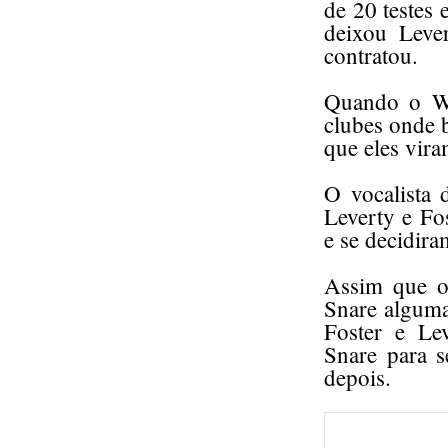
de 20 testes 
deixou Leve
contratou.
Quando o Wh
clubes onde 
que eles vi
O vocalista 
Leverty e Fo
e se decidir
Assim que o
Snare alguma
Foster e Le
Snare para 
depois.