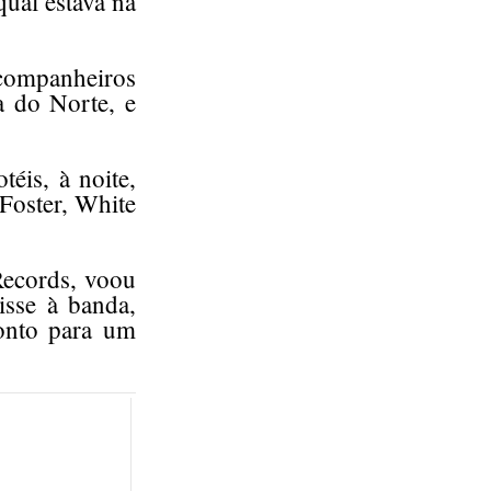
ual estava na
companheiros
a do Norte, e
éis, à noite,
Foster, White
.
Records, voou
disse à banda,
onto para um