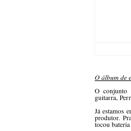
O álbum de e
O conjunto 
guitarra, Per
Já estamos e
produtor. Pr
tocou bateri