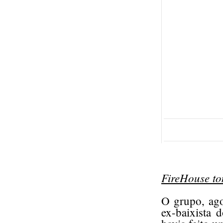
FireHouse t
O grupo, ago
ex-baixista 