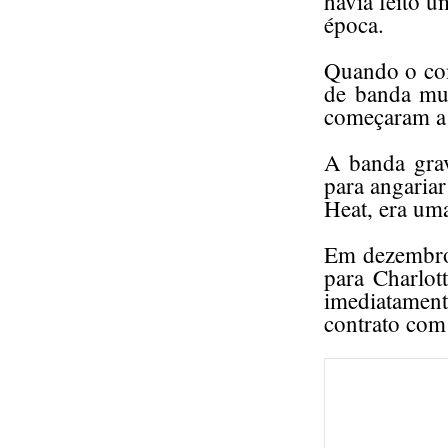
havia feito 
época.
Quando o co
de banda mud
começaram a 
A banda grav
para angaria
Heat, era um
Em dezembro 
para Charlot
imediatamen
contrato com