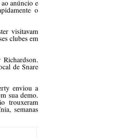
u ao anúncio e
apidamente o
er visitavam
ses clubes em
y Richardson.
ocal de Snare
rty enviou a
 em sua demo.
ão trouxeram
nia, semanas