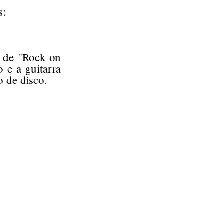
s:
o de "Rock on
 e a guitarra
 de disco.