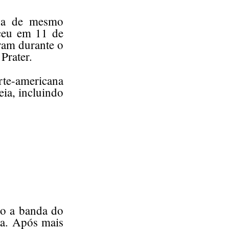
ana de mesmo
eceu em 11 de
ram durante o
Prater.
rte-americana
eia, incluindo
do a banda do
sta. Após mais