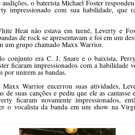
e audições, o baterista Michael Foster responde
rty impressionado com sua habilidade, que r
ite Heat não estava em turnê, Leverty e Fost
bandas de rock se apresentavam e foi em um des
ram um grupo chamado Maxx Warrior.
do conjunto era C. J. Snare e o baixista, Perr
ster ficaram impressionados com a habilidade v
am por unirem as bandas.
 Maxx Warrior encerrou suas atividades, Leve
s de suas canções e pediu que ele as cantasse
verty ficaram novamente impressionados, ent
ser o vocalista da banda em um show na Virgí