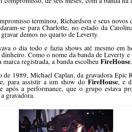
um compromisso, de seis meses, com a banda na q
mpromisso terminou, Richardson e seus novos 
aram-se para Charlotte, no estado da Carolin
gravar demos no quarto de Leverty.
ava o dia todo e fazia shows até mesmo em hot
r dinheiro. Como o nome da banda de Leverty e 
FireHouse
a marca registrada, a banda escolheu
de 1989, Michael Caplan, da gravadora Epic 
FireHouse
te, para assistir a um show do
, e 
te após a performance, que o grupo estava pr
 a gravadora.