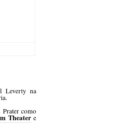
l Leverty na
ia.
d Prater como
m Theater
e