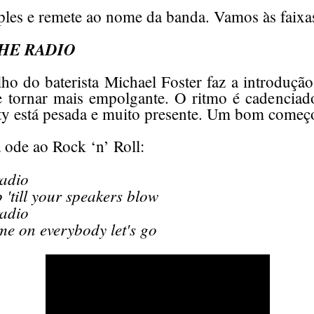
ples e remete ao nome da banda. Vamos às faixa
HE RADIO
ho do baterista Michael Foster faz a introduçã
e tornar mais empolgante. O ritmo é cadenciado
rty está pesada e muito presente. Um bom começo
 ode ao Rock ‘n’ Roll:
radio
p 'till your speakers blow
radio
e on everybody let's go