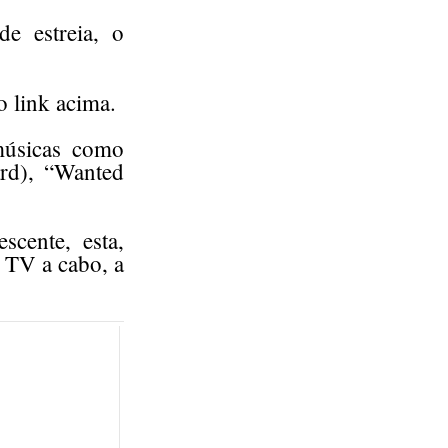
e estreia, o
o link acima.
músicas como
rd), “Wanted
cente, esta,
 TV a cabo, a