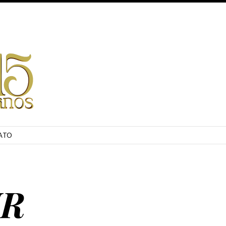
ATO
UR