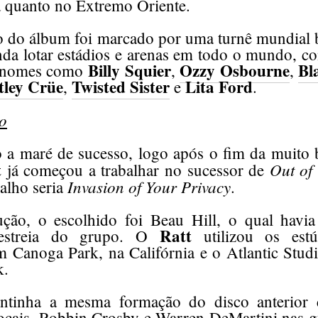
a quanto no Extremo Oriente.
 do álbum foi marcado por uma turnê mundial
nda lotar estádios e arenas em todo o mundo, c
Billy Squier
Ozzy Osbourne
Bl
 nomes como
,
,
ley Crüe
Twisted Sister
Lita Ford
,
e
.
o
 a maré de sucesso, logo após o fim da muito
t
Out of 
já começou a trabalhar no sucessor de
Invasion of Your Privacy
alho seria
.
ção, o escolhido foi Beau Hill, o qual havi
Ratt
 estreia do grupo. O
utilizou os est
m Canoga Park, na Califórnia e o Atlantic Studi
k.
tinha a mesma formação do disco anterior
ocais, Robbin Crosby e Warren DeMartini nas gu