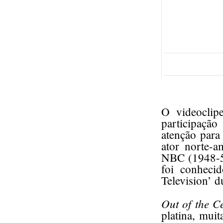
O videoclip
participaçã
atenção para
ator norte-a
NBC (1948-55)
foi conheci
Television’ 
Out of the Ce
platina, mui