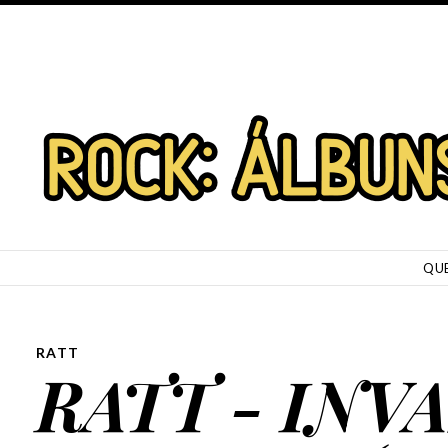
SKIP TO CONTENT
QU
RATT
RATT - INV