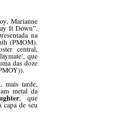
oy, Marianne
Lay It Down”.
resentada na
Month (PMOM).
ter central,
laymate’, que
, uma das doze
 (PMOY)).
 mais tarde,
lam metal
da
ughter
, que
a capa de seu