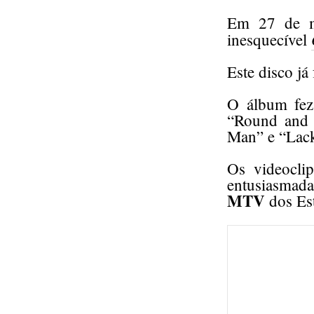
Em 27 de 
inesquecível
Este disco já
O álbum fez
“Round and 
Man” e “Lac
Os videocli
entusiasmada
MTV
dos Es