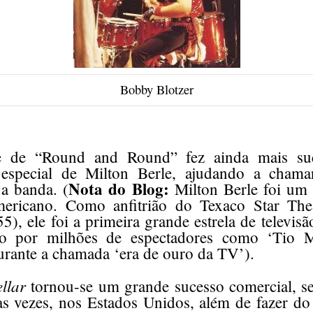
Bobby Blotzer
e de “Round and Round” fez ainda mais s
o especial de Milton Berle, ajudando a chama
Nota do Blog:
 a banda. (
Milton Berle foi um
mericano. Como anfitrião do Texaco Star The
, ele foi a primeira grande estrela de televis
do por milhões de espectadores como ‘Tio Mi
durante a chamada ‘era de ouro da TV’).
llar
tornou-se um grande sucesso comercial, s
tas vezes, nos Estados Unidos, além de fazer d