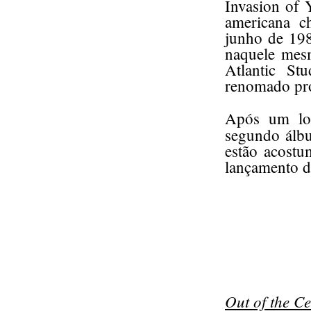
Invasion of 
americana c
junho de 198
naquele mesm
Atlantic S
renomado pro
Após um lo
segundo álb
estão acostu
lançamento do
Out of the Ce