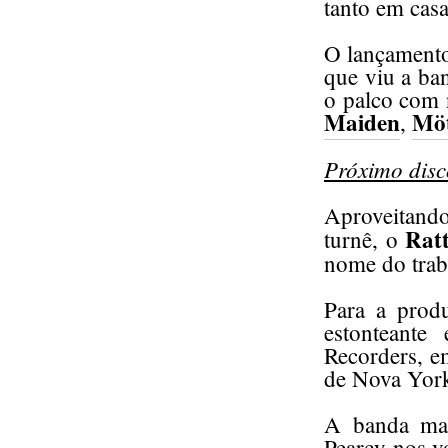
tanto em cas
O lançamento
que viu a ba
o palco com
Maiden
Möt
,
Próximo disc
Aproveitando
Rat
turnê, o
nome do trab
Para a produ
estonteante
Recorders, e
de Nova Yor
A banda man
Pearcy nos v