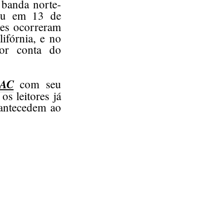
 banda norte-
ceu em 13 de
ões ocorreram
ifórnia, e no
or conta do
AC
com seu
os leitores já
 antecedem ao