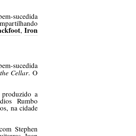
 bem-sucedida
ompartilhando
ackfoot
Iron
,
 bem-sucedida
the Cellar
. O
a produzido a
údios Rumbo
os, na cidade
 com Stephen
itarras, Juan