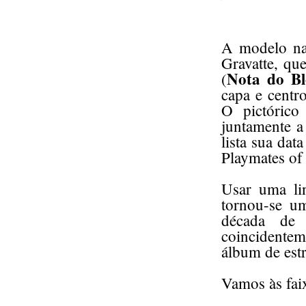
A modelo na
Gravatte, qu
Nota do Bl
(
capa e centr
O pictórico
juntamente a
lista sua dat
Playmates of
Usar uma li
tornou-se u
década d
coincidentem
álbum de estr
Vamos às fai