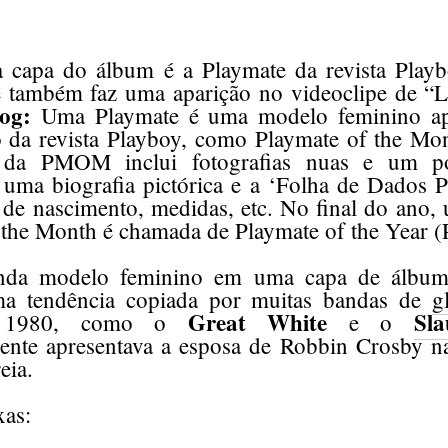
 capa do álbum é a Playmate da revista Playb
e também faz uma aparição no videoclipe de “
og:
Uma Playmate é uma modelo feminino ap
o da revista Playboy, como Playmate of the 
 da PMOM inclui fotografias nuas e um pos
 uma biografia pictórica e a ‘Folha de Dados P
a de nascimento, medidas, etc. No final do ano
 the Month é chamada de Playmate of the Year
nda modelo feminino em uma capa de álbum,
ma tendência copiada por muitas bandas de
g
Great White
Sla
e 1980, como o
e o
ente apresentava a esposa de Robbin Crosby n
eia.
xas: