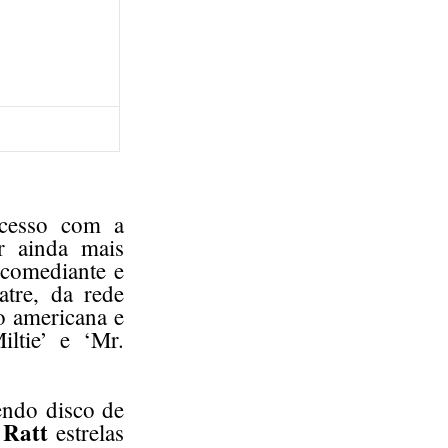
ucesso com a
r ainda mais
 comediante e
atre, da rede
ão americana e
ltie’ e ‘Mr.
endo disco de
Ratt
o
estrelas