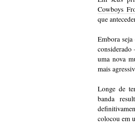
Cowboys Fr
que antecede
Embora seja 
considerado 
uma nova mu
mais agressi
Longe de te
banda resul
definitivame
colocou em u