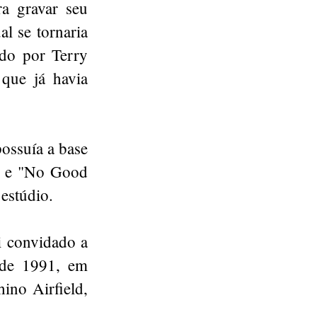
a gravar seu
l se tornaria
do por Terry
 que já havia
ossuía a base
)" e "No Good
estúdio.
i convidado a
 de 1991, em
ino Airfield,