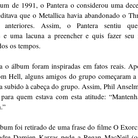
lbum de 1991, o Pantera o considerou uma dec
reditava que o Metallica havia abandonado o Th
s anteriores. Assim, o Pantera sentiu qu
 e uma lacuna a preencher e quis fazer seu 
dos os tempos.
ra o álbum foram inspiradas em fatos reais. Ap
m Hell, alguns amigos do grupo começaram a 
ia subido à cabeça do grupo. Assim, Phil Ansel
para quem estava com esta atitude: “Mantenh
.”
lbum foi retirado de uma frase do filme O Exorc
dre Damien Karras pede a Regan MacNeil (