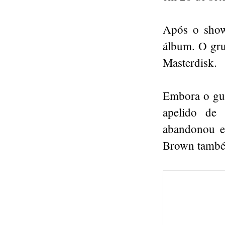
Após o show,
álbum. O gru
Masterdisk.
Embora o gui
apelido de
abandonou es
Brown també