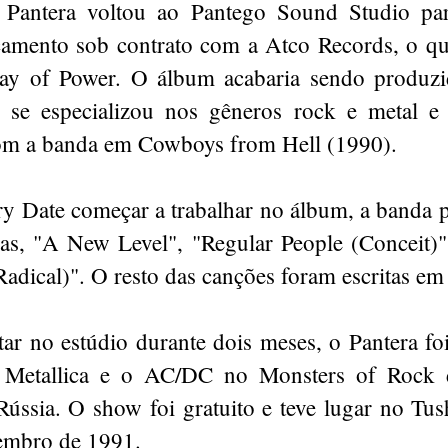
Pantera voltou ao Pantego Sound Studio par
amento sob contrato com a Atco Records, o qua
lay of Power. O álbum acabaria sendo produzi
 se especializou nos gêneros rock e metal e
om a banda em Cowboys from Hell (1990).
ry Date começar a trabalhar no álbum, a banda p
ixas, "A New Level", "Regular People (Conceit
adical)". O resto das canções foram escritas em 
tar no estúdio durante dois meses, o Pantera fo
o Metallica e o AC/DC no Monsters of Rock
ússia. O show foi gratuito e teve lugar no Tush
embro de 1991.