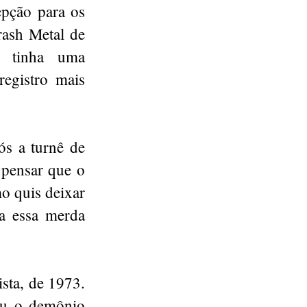
epção para os
rash Metal de
e tinha uma
registro mais
ós a turnê de
pensar que o
mo quis deixar
a essa merda
ista, de 1973.
ou o demônio