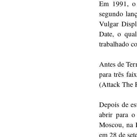
Em 1991, o 
segundo lanç
Vulgar Disp
Date, o qual
trabalhado c
Antes de Ter
para três fa
(Attack The R
Depois de es
abrir para 
Moscou, na R
em 28 de set