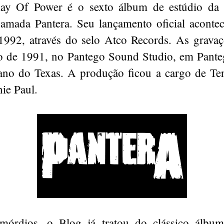
lay Of Power é o sexto álbum de estúdio da 
amada Pantera. Seu lançamento oficial acont
 1992, através do selo Atco Records. As grava
o de 1991, no Pantego Sound Studio, em Pante
ano do Texas. A produção ficou a cargo de Te
nie Paul.
mórdios, o Blog já tratou do clássico álbum