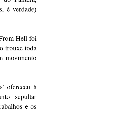
s, é verdade)
From Hell foi
o trouxe toda
um movimento
' ofereceu à
nto sepultar
rabalhos e os