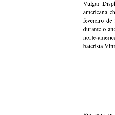
Vulgar Disp
americana ch
fevereiro de
durante o an
norte-americ
baterista Vin
Em seus pri