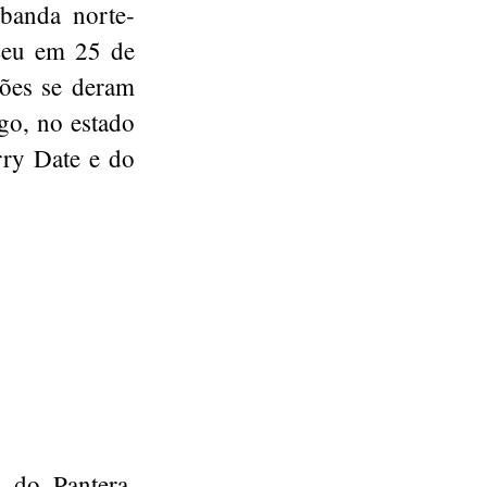
banda norte-
eceu em 25 de
ções se deram
go, no estado
rry Date e do
 do Pantera,