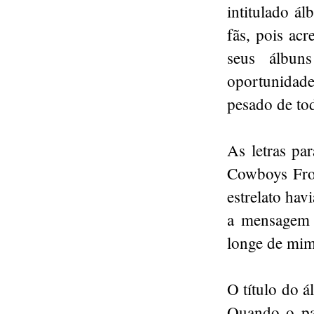
intitulado á
fãs, pois ac
seus álbun
oportunidade
pesado de to
As letras pa
Cowboys Fro
estrelato hav
a mensagem 
longe de mim
O título do á
Quando o pa