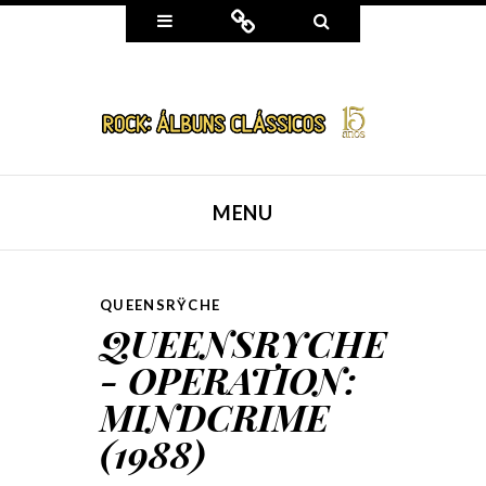
Widgets
Connect
Search
MENU
SKIP TO CONTENT
QUEENSRŸCHE
QUEENSRYCHE
- OPERATION:
MINDCRIME
(1988)