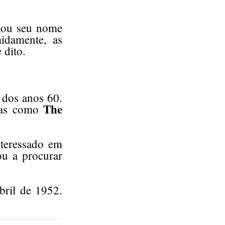
xou seu nome
idamente, as
 dito.
 dos anos 60.
The
icas como
teressado em
ou a procurar
ril de 1952.