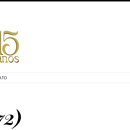
ATO
2)