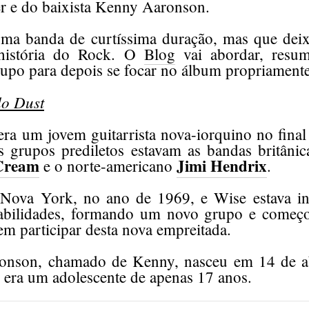
 e do baixista Kenny Aaronson.
uma banda de curtíssima duração, mas que dei
história do Rock. O
Blog
vai abordar, resum
rupo para depois se focar no álbum propriamente
do Dust
era um jovem guitarrista nova-iorquino no final
s grupos prediletos estavam as bandas britân
Cream
Jimi Hendrix
e o norte-americano
.
Nova York, no ano de 1969, e Wise estava in
habilidades, formando um novo grupo e começ
em participar desta nova empreitada.
onson, chamado de Kenny, nasceu em 14 de ab
 era um adolescente de apenas 17 anos.