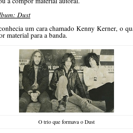
ou a compor material autoral.
lbum: Dust
conhecia um cara chamado Kenny Kerner, o qua
r material para a banda.
O trio que formava o Dust