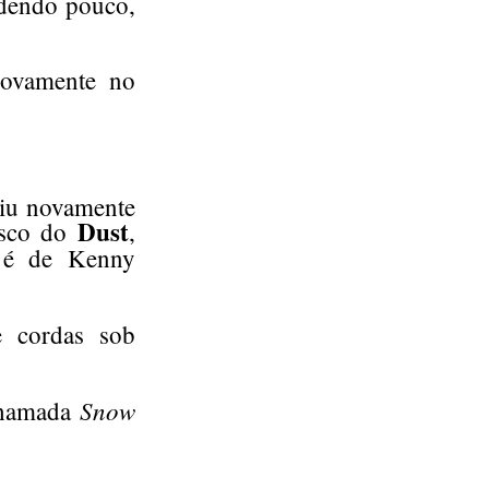
ndendo pouco,
novamente no
niu novamente
Dust
isco do
,
, é de Kenny
e cordas sob
Snow
 chamada