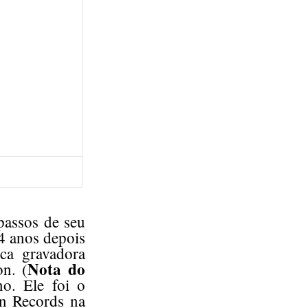
passos de seu
4 anos depois
ica gravadora
Nota do
n. (
o. Ele foi o
wn Records na