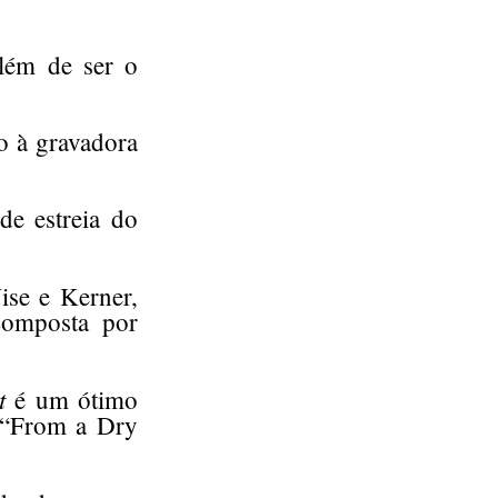
além de ser o
 à gravadora
de estreia do
ise e Kerner,
composta por
t
é um ótimo
 “From a Dry