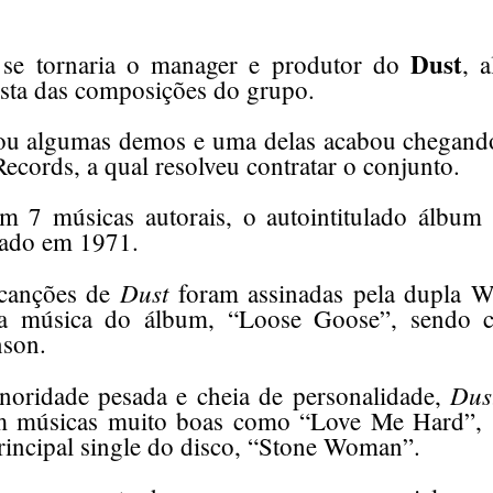
Dust
 se tornaria o manager e produtor do
, 
rista das composições do grupo.
u algumas demos e uma delas acabou chegando
cords, a qual resolveu contratar o conjunto.
 7 músicas autorais, o autointitulado álbum 
çado em 1971.
Dust
 canções de
foram assinadas pela dupla W
a música do álbum, “Loose Goose”, sendo 
son.
Dus
oridade pesada e cheia de personalidade,
om músicas muito boas como “Love Me Hard”,
rincipal single do disco, “Stone Woman”.