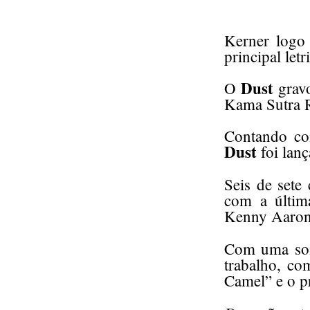
Kerner logo
principal let
Dust
O
gravo
Kama Sutra Re
Contando com
Dust
foi lan
Seis de sete
com a últim
Kenny Aaron
Com uma son
trabalho, c
Camel” e o p