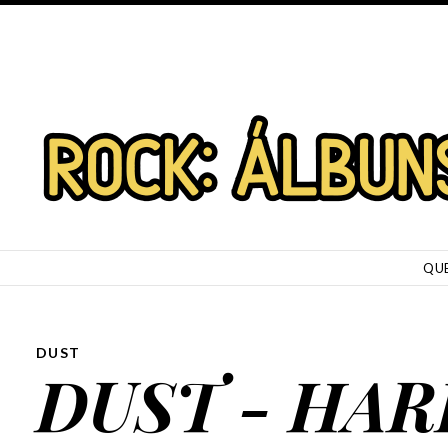
SKIP TO CONTENT
QU
DUST
DUST - HARD