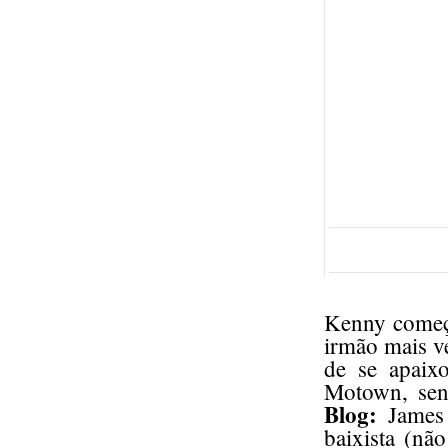
Kenny começo
irmão mais v
de se apaixo
Motown, sen
Blog:
James 
baixista (nã