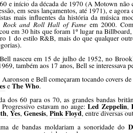
60 e início da década de 1970 (A Motown não c
essão, em seus lançamentos, até 1971), e agora 
stas mais influentes da história da música mod
Rock and Roll Hall of Fame
o
em 2000. Com
ocou em 30 hits que foram 1º lugar na Billboard
ro 1 do estilo R&B, mais do que qualquer outr
gorias).
Bell nasceu em 15 de julho de 1952, no Broo
969, também aos 17 anos, Bell se interessava pe
, Aaronson e Bell começaram tocando covers d
es
The Who
e
.
da dos 60 para os 70, as grandes bandas britâ
Led Zeppelin
 Progressivo estavam no auge:
,
th
Yes
Genesis
Pink Floyd
,
,
,
, entre diversas ou
D
ama de bandas moldariam a sonoridade do