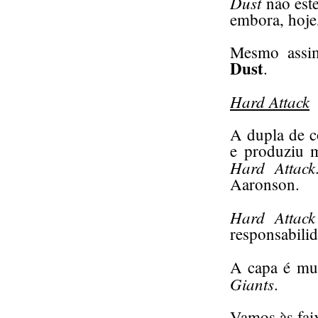
Dust
não est
embora, hoje,
Mesmo assim
Dust
.
Hard Attack
A dupla de c
e produziu 
Hard Attack
Aaronson.
Hard Attack
responsabili
A capa é mui
Giants
.
Vamos às fai