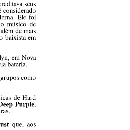
reditava seus
é considerado
erna. Ele foi
o músico de
, além de mais
o baixista em
klyn, em Nova
la bateria.
e grupos como
nicas de Hard
Deep Purple
,
tras.
ust
que, aos